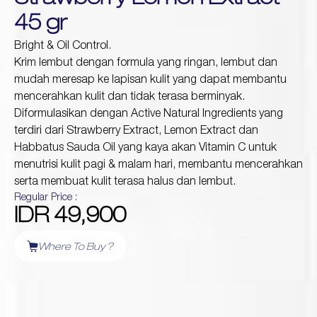
Strawberry Lemon Extract
45 gr
Protection
Bright & Oil Control.
Wrinkles
Krim lembut dengan formula yang ringan, lembut dan
Dull & Uneven Skin
mudah meresap ke lapisan kulit yang dapat membantu
Hair Problem
mencerahkan kulit dan tidak terasa berminyak.
Diformulasikan dengan Active Natural Ingredients yang
terdiri dari Strawberry Extract, Lemon Extract dan
Habbatus Sauda Oil yang kaya akan Vitamin C untuk
menutrisi kulit pagi & malam hari, membantu mencerahkan
serta membuat kulit terasa halus dan lembut.
Regular Price :
IDR 49,900
Where To Buy ?