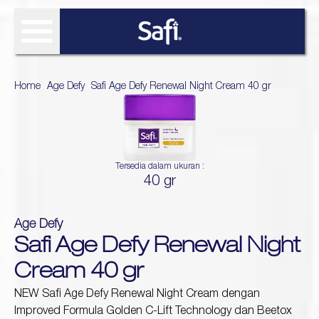
FIND SOLUTIONS
Home
>
Age Defy
>
Safi Age Defy Renewal Night Cream 40 gr
OUR PRODUCT
SAFI RESEARCH INSTITUTE
Tersedia dalam ukuran :
Age Defy
About Safi Research Institute
WHAT'S NEW
40 gr
Ultimate Bright
Sun Essentials
Analyze My Skin
Article
WHERE TO BUY
Hijab Expert
Age Defy
Naturals
Gallery
Safi Age Defy Renewal Night
Acne Expert
REVIEW
Hydra Glow
Cream 40 gr
White natural
Naturals TTO
NEW Safi Age Defy Renewal Night Cream dengan
Age Defy Sensitive Biome
Improved Formula Golden C-Lift Technology dan Beetox