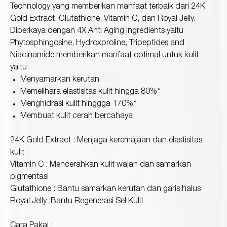
Technology yang memberikan manfaat terbaik dari 24K
Gold Extract, Glutathione, Vitamin C, dan Royal Jelly.
Diperkaya dengan 4X Anti Aging Ingredients yaitu
Protection
Wrinkles
Phytosphingosine, Hydroxproline, Tripeptides and
Dull & Uneven Skin
Niacinamide memberikan manfaat optimal untuk kulit
Hair Problem
yaitu:
Menyamarkan kerutan
Memelihara elastisitas kulit hingga 80%*
Menghidrasi kulit hinggga 170%*
Membuat kulit cerah bercahaya
24K Gold Extract : Menjaga keremajaan dan elastisitas
kulit
Vitamin C : Mencerahkan kulit wajah dan samarkan
pigmentasi
Glutathione : Bantu samarkan kerutan dan garis halus
Royal Jelly :Bantu Regenerasi Sel Kulit
Cara Pakai :