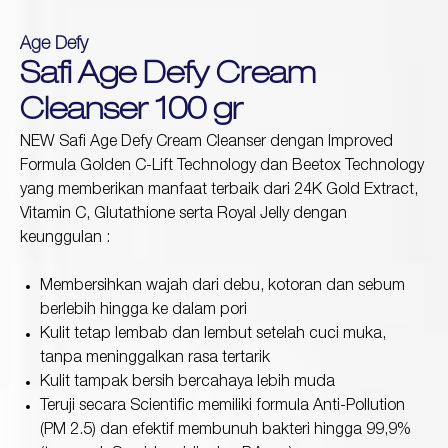
Age Defy
Protection
Safi Age Defy Cream
Wrinkles
Dull & Uneven Skin
Cleanser 100 gr
Hair Problem
NEW Safi Age Defy Cream Cleanser dengan Improved
Formula Golden C-Lift Technology dan Beetox Technology
yang memberikan manfaat terbaik dari 24K Gold Extract,
Vitamin C, Glutathione serta Royal Jelly dengan
keunggulan :
Membersihkan wajah dari debu, kotoran dan sebum
berlebih hingga ke dalam pori
Kulit tetap lembab dan lembut setelah cuci muka,
tanpa meninggalkan rasa tertarik
Kulit tampak bersih bercahaya lebih muda
Teruji secara Scientific memiliki formula Anti-Pollution
(PM 2.5) dan efektif membunuh bakteri hingga 99,9%